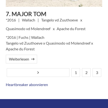
7. MAJOR TOM
2016
Wallach
Tangelo vd Zuuthoeve
Quasimodo vd Molendreef
Apache du Forest
*2016 | Fuchs | Wallach
Tangelo vd Zuuthoeve x Quasimodo vd Molendreef x
Apache du Forest
Weiterlesen
1
2
3
Nächste Seite
Seitennummerierung
Aktuelle
Seite
Seite
Seite
Heartbreaker abonnieren