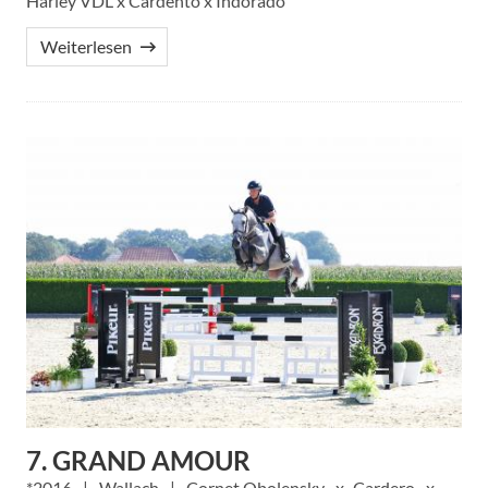
Harley VDL x Cardento x Indorado
Weiterlesen
7. GRAND AMOUR
2016
Wallach
Cornet Obolensky
Cardero