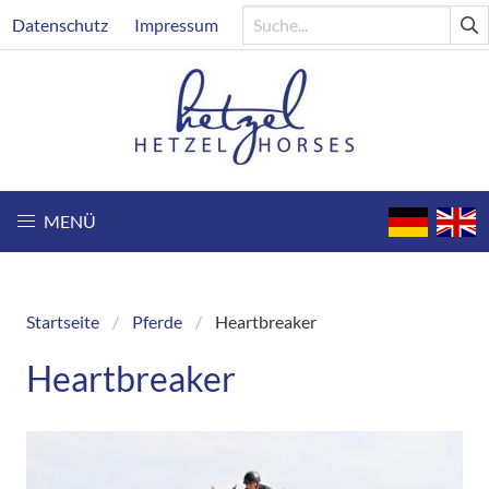
Direkt
Header
Datenschutz
Impressum
zum
Inhalt
MENÜ
Startseite
Pferde
Heartbreaker
Breadcrumb
Heartbreaker