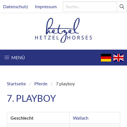
Direkt
Header
Datenschutz
Impressum
zum
Inhalt
MENÜ
Startseite
Pferde
7 playboy
Breadcrumb
7. PLAYBOY
Geschlecht
Wallach