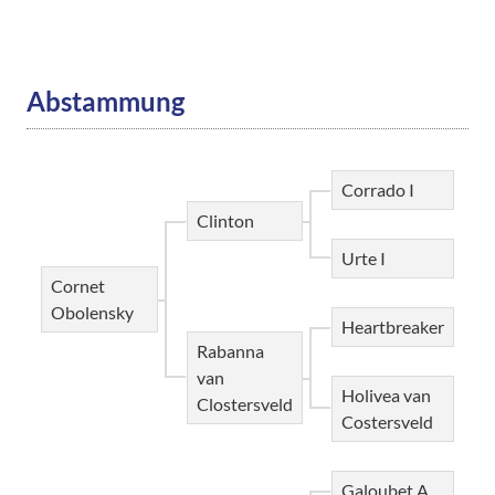
Abstammung
Corrado I
Clinton
Urte I
Cornet
Obolensky
Heartbreaker
Rabanna
van
Holivea van
Clostersveld
Costersveld
Galoubet A