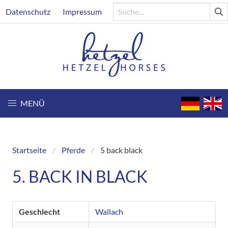
Direkt
Header
Datenschutz
Impressum
zum
Inhalt
MENÜ
Startseite
Pferde
5 back black
Breadcrumb
5. BACK IN BLACK
Geschlecht
Wallach