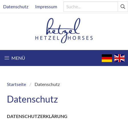
Direkt
Header
Datenschutz
Impressum
zum
Inhalt
MENÜ
Startseite
Datenschutz
Breadcrumb
Datenschutz
DATENSCHUTZERKLÄRUNG