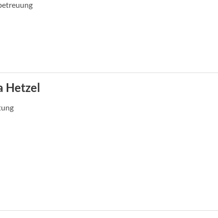
etreuung
a Hetzel
tung