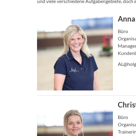
und viele verschiedene Aufgabengebiete, doch e
Anna
Büro
Organis
Manage
Kundenb
AL@holg
Chri
Büro
Organis
Traineri