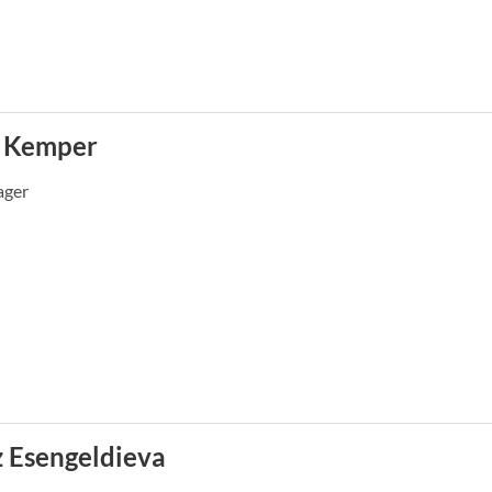
s Kemper
ager
 Esengeldieva