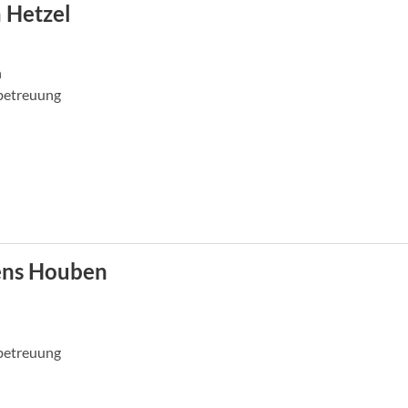
 Hetzel
n
etreuung
ens Houben
etreuung