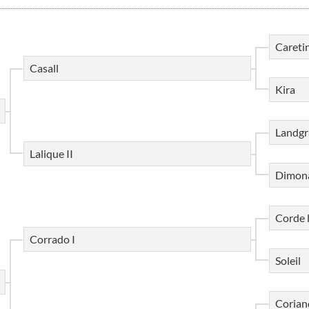
Careti
Casall
Kira
Landgr
Lalique II
Dimon
Corde 
Corrado I
Soleil
Corian