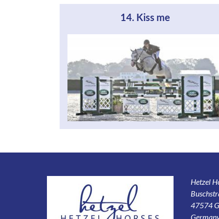
14. Kiss me
Hetzel 
Buschstr
47574 G
German