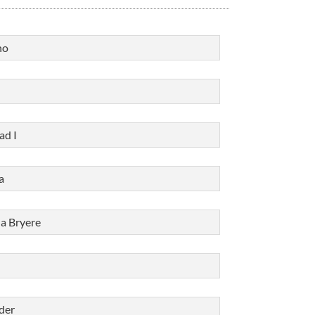
no
ad I
a
la Bryere
der