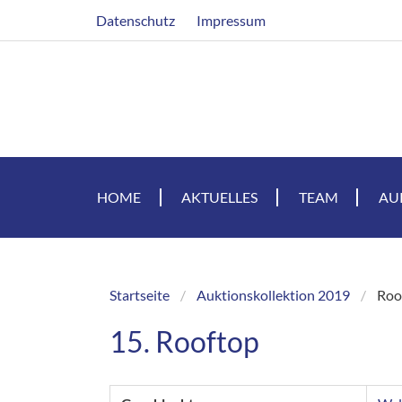
Direkt
Header
Datenschutz
Impressum
zum
Inhalt
HOME
AKTUELLES
TEAM
AU
Startseite
Auktionskollektion 2019
Roo
Breadcrumb
15. Rooftop