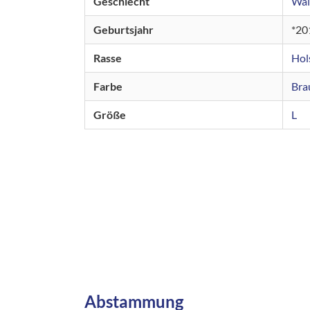
Geschlecht
Wal
Geburtsjahr
20
Rasse
Hol
Farbe
Bra
Größe
L
Abstammung