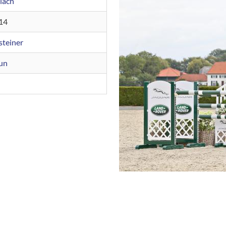
lach
14
steiner
un