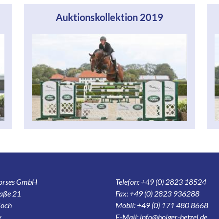
Auktionskollektion 2019
Horses GmbH
Telefon: +49 (0) 2823 18524
aße 21
Fax: +49 (0) 2823 936288
och
Mobil: +49 (0) 171 480 8668
y
E-Mail:
info@holger-hetzel.de