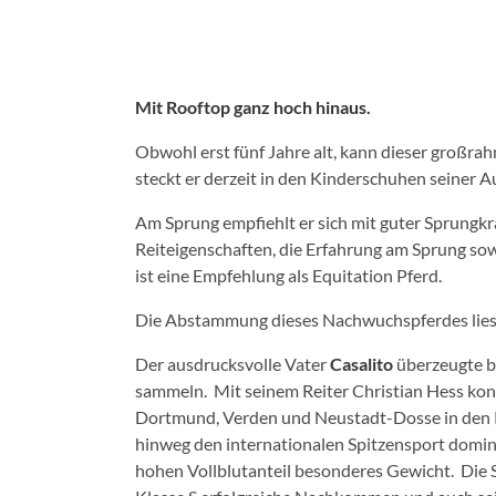
Mit Rooftop ganz hoch hinaus.
Obwohl erst fünf Jahre alt, kann dieser großra
steckt er derzeit in den Kinderschuhen seiner A
Am Sprung empfiehlt er sich mit guter Sprungkra
Reiteigenschaften, die Erfahrung am Sprung sow
ist eine Empfehlung als Equitation Pferd.
Die Abstammung dieses Nachwuchspferdes liest
Der ausdrucksvolle Vater
Casalito
überzeugte b
sammeln. Mit seinem Reiter Christian Hess kon
Dortmund, Verden und Neustadt-Dosse in den Pl
hinweg den internationalen Spitzensport domini
hohen Vollblutanteil besonderes Gewicht. Die S