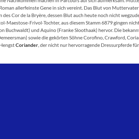
ine Nachkommen machen in Parcours auf sich aufmerksam. Mutter 
 Roman allerfeinste Gene in sich vereint. Das Blut von Muttervate
n des Cor de la Bryère, dessen Blut auch heute noch nicht wegzud
itol-Maestose-Frivol-Tochter, aus diesem Stamm 6879 gingen nich
on Buchwaldt) und Aquino (Franke Sloothaak) hervor. Die bekan
Demeersman) sowie die gekörten Söhne Corofino, Crawford, Cori
 Hengst
Coriander
, der nicht nur hervorragende Dressurpferde für 