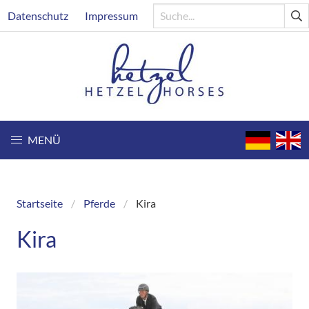
Direkt
Header
Datenschutz
Impressum
zum
Inhalt
MENÜ
Startseite
Pferde
Kira
Breadcrumb
Kira