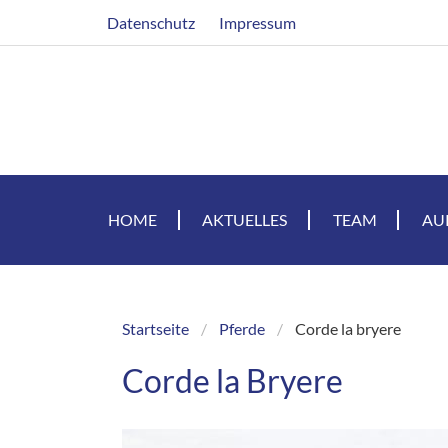
Direkt
Header
Datenschutz
Impressum
zum
Inhalt
HOME
AKTUELLES
TEAM
AU
Startseite
Pferde
Corde la bryere
Breadcrumb
Corde la Bryere