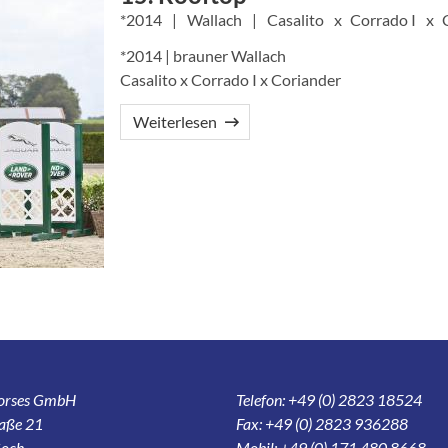
2014
Wallach
Casalito
Corrado I
*2014 | brauner Wallach
Casalito x Corrado I x Coriander
Weiterlesen
Horses GmbH
Telefon: +49 (0) 2823 18524
aße 21
Fax: +49 (0) 2823 936288
och
Mobil: +49 (0) 171 480 8668