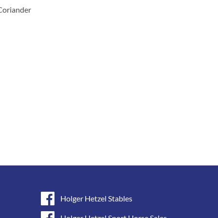
Coriander
Holger Hetzel Stables
Holger Hetzel Sport Horse Sales