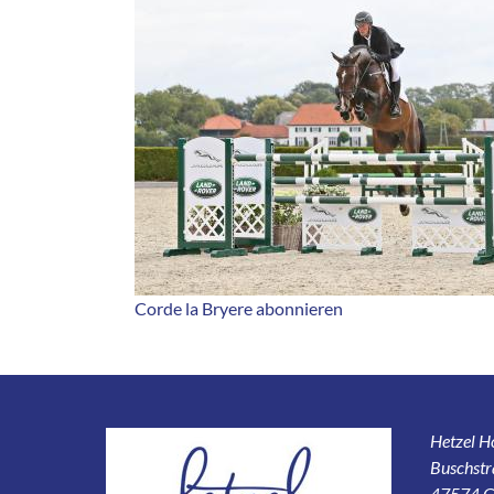
Corde la Bryere abonnieren
Hetzel 
Buschstr
47574 G