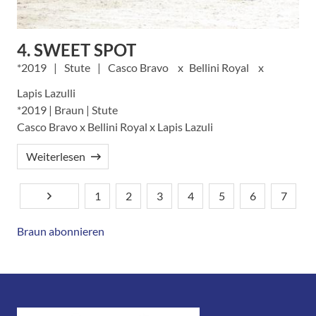
4. SWEET SPOT
2019
Stute
Casco Bravo
Bellini Royal
Lapis Lazulli
*2019 | Braun | Stute
Casco Bravo x Bellini Royal x Lapis Lazuli
Weiterlesen
1
2
3
4
5
6
7
Nächste Seite
Aktuelle
Seite
Seitennummerierung
Seite
Seite
Seite
Seite
Seite
Seite
Braun abonnieren