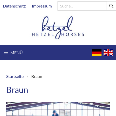
Direkt
Header
Datenschutz
Impressum
zum
Inhalt
MENÜ
Startseite
Braun
Breadcrumb
Braun