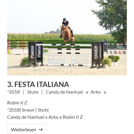
3. FESTA ITALIANA
2018
Stute
Candy de Nantuel
Arko
Robin II Z
*2018| braun | Stute
Candy de Nantuel x Arko x Robin II Z
Weiterlesen