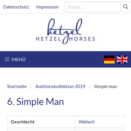
Direkt
Header
Datenschutz
Impressum
zum
Inhalt
MENÜ
Startseite
Auktionskollektion 2019
Simple man
Breadcrumb
6. Simple Man
Geschlecht
Wallach