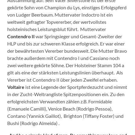
Abstammung auf: Sein Vater Silverstone ist der erste
gekörte Sohn von Champion du Lys, einstiges Erfolgspferd
von Ludger Beerbaum. Muttervater Indoctro ist ein
weltweit gefragter Topvererber, der wertvollstes
holsteinisches Leistungsblut führt. Muttervater
Contendro II
war Springsieger und Gesamt-Zweiter der
HLP und bis zur schweren Klasse erfolgreich. Er war einer
der bewährtesten Vererber bundesweit. Die Mutter Bravo
brachte außerdem mit Contendro I und Cassiano noch
zwei weitere gekörte Söhne. Der Holsteiner Stamm 104 a
gilt als eine der stärksten Leistungslinien überhaupt. Als
Vererber ist Contendro II über jeden Zweifel erhaben.
Voltaire
ist eine Legende der Sportpferdezucht und nimmt
in der Zucht-Weltrangliste Spitzenpositionen ein. Zu den
erfolgreichsten Verwandten zählen z.B. Formidable
(Emanuele Camilli), Venice Beach (Rodrigo Pessoa),
Contano (Yannick Gaillot), Brighton (Tiffany Foster) und
Bushi (Rodrigo Almeida) .