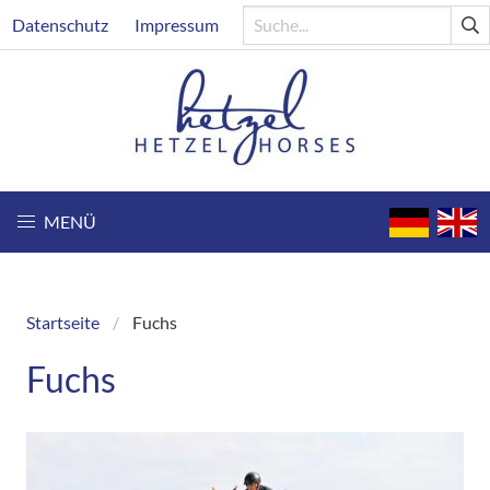
Direkt
Header
Datenschutz
Impressum
zum
Inhalt
MENÜ
Startseite
Fuchs
Breadcrumb
Fuchs