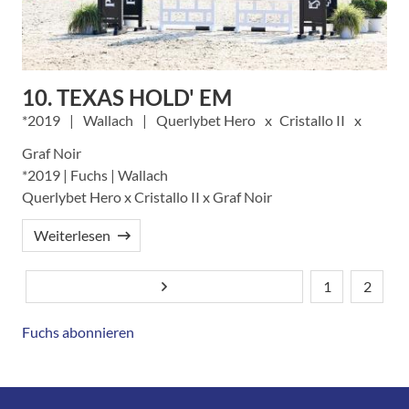
10. TEXAS HOLD' EM
2019
Wallach
Querlybet Hero
Cristallo II
Graf Noir
*2019 | Fuchs | Wallach
Querlybet Hero x Cristallo II x Graf Noir
Weiterlesen
1
2
Nächste Seite
Seitennummerierung
Aktuelle
Seite
Seite
Fuchs abonnieren