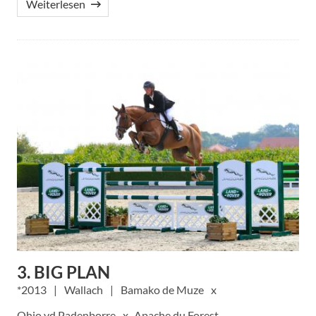
Weiterlesen
3. BIG PLAN
2013
Wallach
Bamako de Muze
Ohio vd Padenborre
Apache du Forest