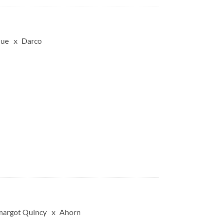
lue
Darco
margot Quincy
Ahorn