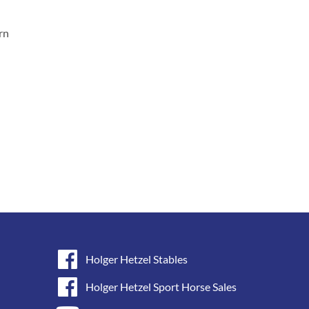
rn
Holger Hetzel Stables
Holger Hetzel Sport Horse Sales