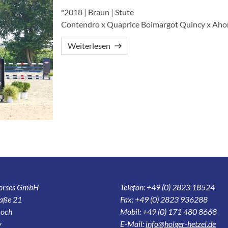
*2018 | Braun | Stute
Contendro x Quaprice Boimargot Quincy x Aho
Weiterlesen
Horses GmbH
Telefon: +49 (0) 2823 18524
aße 21
Fax: +49 (0) 2823 936288
och
Mobil: +49 (0) 171 480 8668
y
E-Mail:
info@holger-hetzel.de