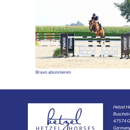
Bravo abonnieren
Hetzel 
Buschstr
47574 G
German