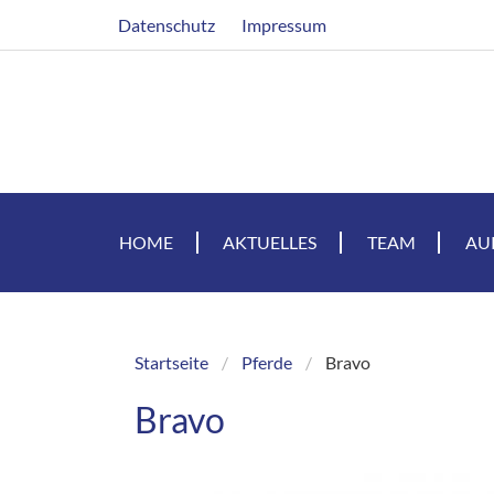
Direkt
Header
Datenschutz
Impressum
zum
Inhalt
HOME
AKTUELLES
TEAM
AU
Startseite
Pferde
Bravo
Breadcrumb
Bravo