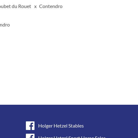
oubet du Rouet
Contendro
endro
Holger Hetzel Stables
Holger Hetzel Sport Horse Sales