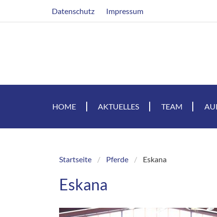
Direkt
Header
Datenschutz
Impressum
zum
Inhalt
HOME
AKTUELLES
TEAM
AU
Startseite
Pferde
Eskana
Breadcrumb
Eskana