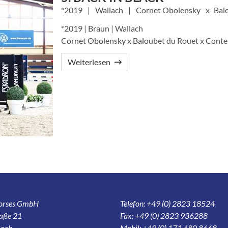
2019
Wallach
Cornet Obolensky
Bal
*2019 | Braun | Wallach
Cornet Obolensky x Baloubet du Rouet x Cont
Weiterlesen
Horses GmbH
Telefon: +49 (0) 2823 18524
aße 21
Fax: +49 (0) 2823 936288
och
Mobil: +49 (0) 171 480 8668