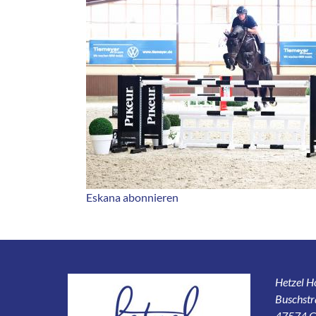
Eskana abonnieren
Hetzel 
Buschstr
47574 G