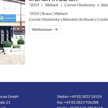
2019
Wallach
Cornet Obolensky
Bal
*2019 | Braun | Wallach
Cornet Obolensky x Baloubet du Rouet x Cont
Weiterlesen
Horses GmbH
Telefon: +49 (0) 2823 18524
aße 21
Fax: +49 (0) 2823 936288
och
Mobil: +49 (0) 171 480 8668