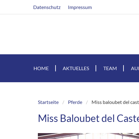
Direkt
Header
Datenschutz
Impressum
zum
Inhalt
HOME
AKTUELLES
TEAM
AU
Startseite
Pferde
Miss baloubet del cast
Breadcrumb
Miss Baloubet del Cast