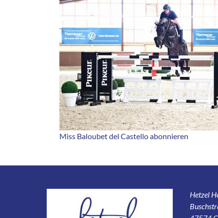
Miss Baloubet del Castello abonnieren
Hetzel 
Buschstr
47574 G