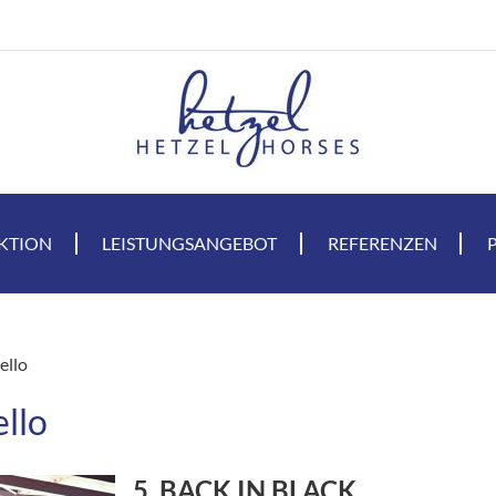
KTION
LEISTUNGSANGEBOT
REFERENZEN
ello
ello
5. BACK IN BLACK