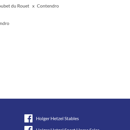
oubet du Rouet
Contendro
endro
Holger Hetzel Stables
Holger Hetzel Sport Horse Sales