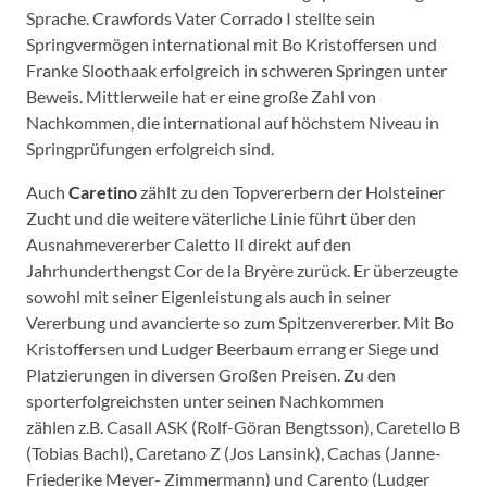
Sprache. Crawfords Vater Corrado I stellte sein
Springvermögen international mit Bo Kristoffersen und
Franke Sloothaak erfolgreich in schweren Springen unter
Beweis. Mittlerweile hat er eine große Zahl von
Nachkommen, die international auf höchstem Niveau in
Springprüfungen erfolgreich sind.
Auch
Caretino
zählt zu den Topvererbern der Holsteiner
Zucht und die weitere väterliche Linie führt über den
Ausnahmevererber Caletto II direkt auf den
Jahrhunderthengst Cor de la Bryère zurück. Er überzeugte
sowohl mit seiner Eigenleistung als auch in seiner
Vererbung und avancierte so zum Spitzenvererber. Mit Bo
Kristoffersen und Ludger Beerbaum errang er Siege und
Platzierungen in diversen Großen Preisen. Zu den
sporterfolgreichsten unter seinen Nachkommen
zählen z.B. Casall ASK (Rolf-Göran Bengtsson), Caretello B
(Tobias Bachl), Caretano Z (Jos Lansink), Cachas (Janne-
Friederike Meyer- Zimmermann) und Carento (Ludger