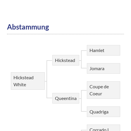
Abstammung
Hamlet
Hickstead
Jomara
Hickstead
White
Coupe de
Coeur
Queentina
Quadriga
Corrado I