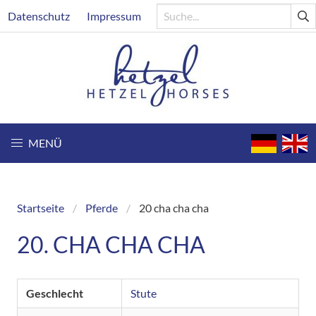
Direkt
Header
Datenschutz
Impressum
zum
Inhalt
MENÜ
Startseite
Pferde
20 cha cha cha
Breadcrumb
20. CHA CHA CHA
Geschlecht
Stute