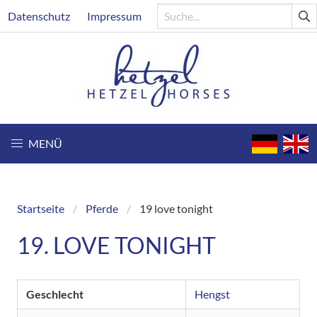
Direkt
Header
Datenschutz
Impressum
zum
Inhalt
MENÜ
Startseite
Pferde
19 love tonight
Breadcrumb
19. LOVE TONIGHT
Geschlecht
Hengst