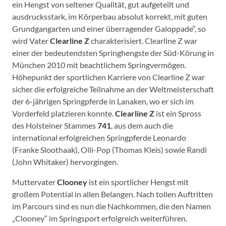
ein Hengst von seltener Qualität, gut aufgeteilt und
ausdrucksstark, im Körperbau absolut korrekt, mit guten
Grundgangarten und einer überragender Galoppade“, so
wird Vater
Clearline Z
charakterisiert. Clearline Z war
einer der bedeutendsten Springhengste der Süd-Körung in
München 2010 mit beachtlichem Springvermögen.
Höhepunkt der sportlichen Karriere von Clearline Z war
sicher die erfolgreiche Teilnahme an der Weltmeisterschaft
der 6-jährigen Springpferde in Lanaken, wo er sich im
Vorderfeld platzieren konnte.
Clearline Z
ist ein Spross
des Holsteiner Stammes
741
, aus dem auch die
international erfolgreichen Springpferde Leonardo
(Franke Sloothaak), Olli-Pop (Thomas Kleis) sowie Randi
(John Whitaker) hervorgingen.
Muttervater
Clooney
ist ein sportlicher Hengst mit
großem Potential in allen Belangen. Nach tollen Auftritten
im Parcours sind es nun die Nachkommen, die den Namen
„Clooney“ im Springsport erfolgreich weiterführen.