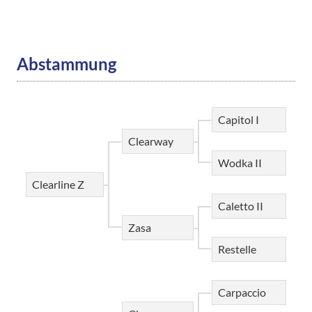
Abstammung
Capitol I
Clearway
Wodka II
Clearline Z
Caletto II
Zasa
Restelle
Carpaccio