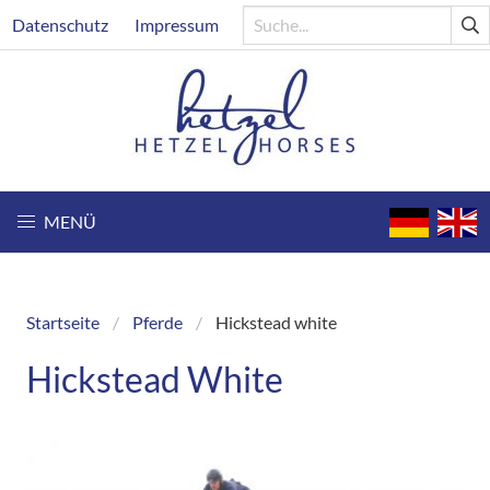
Direkt
Header
Datenschutz
Impressum
zum
Inhalt
MENÜ
Startseite
Pferde
Hickstead white
Breadcrumb
Hickstead White