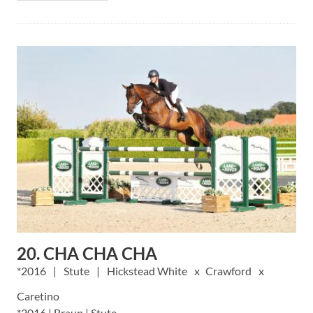
20. CHA CHA CHA
2016
Stute
Hickstead White
Crawford
Caretino
*2016 | Braun | Stute