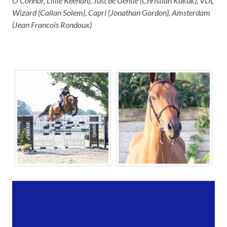
O’Connor, Lillie Keenan), Just be Gentle (Christian Kukuk), VDL
Wizard (Callan Solem), Capri (Jonathan Gordon), Amsterdam
(Jean Francois Rondoux)