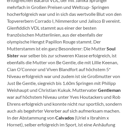
erfolgreichen Bacardi VDL, der mit Janika Sprunger
mehrfach in Großen Preisen und Weltcup- Springen
hocherfolgreich war und in sich das wertvolle Blut von den
Topvererbern Corrado I, Nimmerdor und Jalisco B vereint.
Glenfiddich VDL stammt aus einer der besten
französischen Mutterlinien, aus der ebenfalls der
olympische Hengst Papillon Rouge stammt. Der
Mutterstamm ist ein ganz Besonderer: Die Mutter
Soul
Sister
war selber bis zur schweren Klasse erfolgreich, ist
ebenfalls die Mutter von Be Gentle, die mit Lillie Keenan,
Cian O’Connor und Viven Blandfort auf höchstem 5*
Niveau erfolgreich war und zudem ist sie Großmutter von
Just Be Gentle, siegreich bis 1.60m Springen mit Philipp
Weishaupt und Christian Kukuk. Muttervater
Gentleman
war auf höchstem Niveau unter Yves Houtackers und Rob
Ehrens erfolgreich und konnte nicht nur sportlich, sondern
auch als begehrter Vererber auf sich aufmerksam machen.
In der Abstammung von
Calvados
(Uriel x Ibrahim x
Hornet), selber erfolgreich im Sport, ist eine Anhäufung