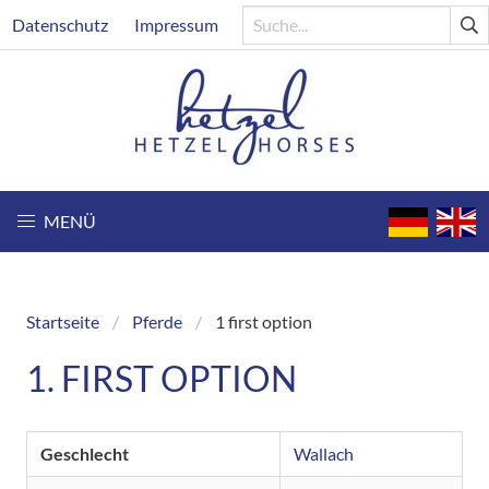
Direkt
Header
Datenschutz
Impressum
zum
Inhalt
MENÜ
Startseite
Pferde
1 first option
Breadcrumb
1. FIRST OPTION
Geschlecht
Wallach