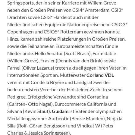
Springsports, der in seiner Karriere mit Willem Greve
neben den Großen Preisen von CSI4* Amsterdam, CSI3*
Drachten sowie CSI3* Hardelot auch mit der
Niederländischen Equipe die Nationenpreise beim CSIO3*
Copenhagen und CSIO5* Rotterdam gewinnen konnte.
Hinzu kamen zahlreiche Platzierungen in Großen Preisen,
sowie die Teilnahme an Europameisterschaften für die
Niederlande. Hello Senator (Scott Brash), Formidable
(Willem Greve), Frasier (Dennis van den Brink) sowie
Farnel (Oliver Lazarus) treten aktuell gegen ihren Vater im
internationalen Sport an. Muttervater
Corland VDL
vereint mit Cor de la Bryère und Landgraf zwei der
bedeutendsten Vererber der Holsteiner Zucht in seinem
Pedigree. Erfolgreiche Verwandte sind Corradina
(Carsten- Otto Nagel), Eurocommerce California und
Silvana (Kevin Staut).
Guidam
ist Vater der olympischen
Medaillengewinner Authentic (Beezie Madden), Ninja la
Silla (Rolf- Göran Bengtsson) und Vindicat W (Peter
Charles & Jessica Springsteen).