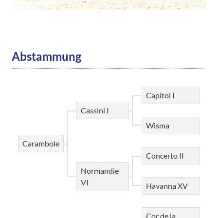
Abstammung
Capitol I
Cassini I
Wisma
Carambole
Concerto II
Normandie
VI
Havanna XV
Cor de la