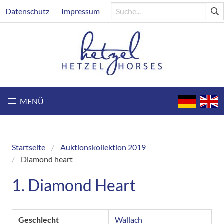
Direkt
Header
Datenschutz
Impressum
zum
Inhalt
MENÜ
Startseite
Auktionskollektion 2019
Breadcrumb
Diamond heart
1. Diamond Heart
Geschlecht
Wallach