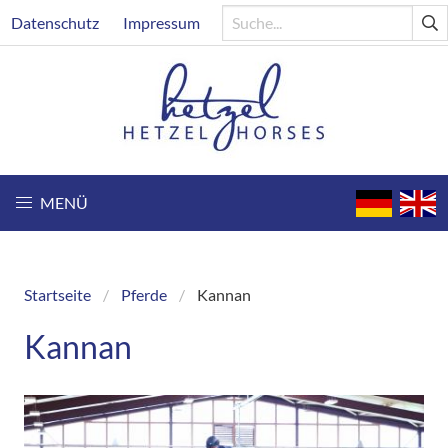
Direkt
Header
Datenschutz
Impressum
zum
Inhalt
MENÜ
Startseite
Pferde
Kannan
Breadcrumb
Kannan