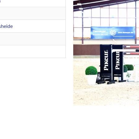
h
sheide