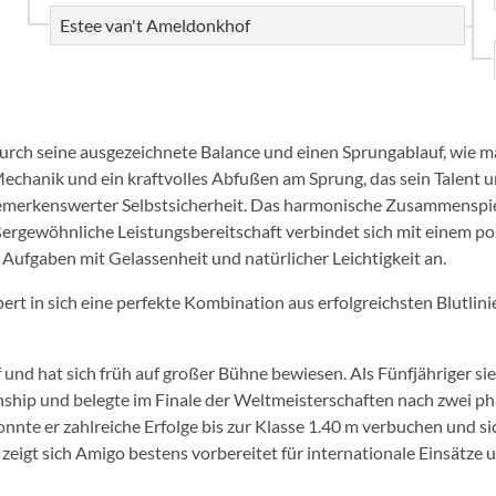
Estee van't Ameldonkhof
urch seine ausgezeichnete Balance und einen Sprungablauf, wie m
e Mechanik und ein kraftvolles Abfußen am Sprung, das sein Talent 
bemerkenswerter Selbstsicherheit. Das harmonische Zusammenspie
rgewöhnliche Leistungsbereitschaft verbindet sich mit einem posi
Aufgaben mit Gelassenheit und natürlicher Leichtigkeit an.
t in sich eine perfekte Kombination aus erfolgreichsten Blutlini
und hat sich früh auf großer Bühne bewiesen. Als Fünfjähriger sie
ip und belegte im Finale der Weltmeisterschaften nach zwei 
konnte er zahlreiche Erfolge bis zur Klasse 1.40 m verbuchen und 
zeigt sich Amigo bestens vorbereitet für internationale Einsätze un