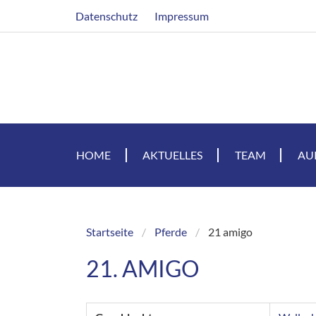
Direkt
Header
Datenschutz
Impressum
zum
Inhalt
HOME
AKTUELLES
TEAM
AU
Startseite
Pferde
21 amigo
Breadcrumb
21. AMIGO