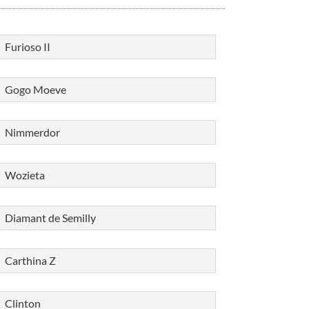
Furioso II
Gogo Moeve
Nimmerdor
Wozieta
Diamant de Semilly
Carthina Z
Clinton