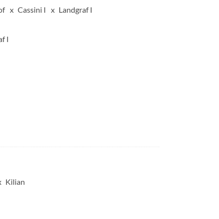
of
Cassini I
Landgraf I
f I
Kilian