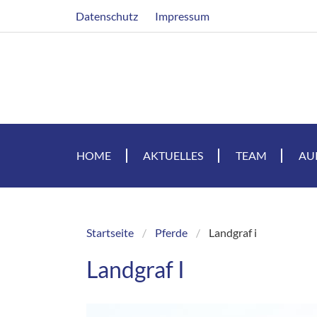
Direkt
Header
Datenschutz
Impressum
zum
Inhalt
HOME
AKTUELLES
TEAM
AU
Startseite
Pferde
Landgraf i
Breadcrumb
Landgraf I