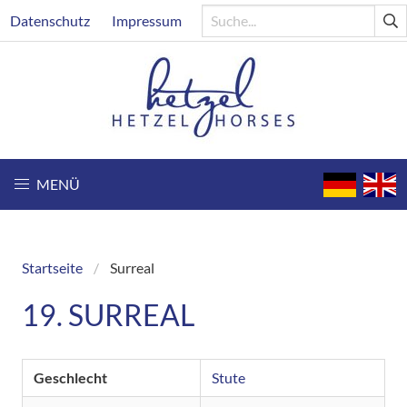
Direkt
Header
Datenschutz
Impressum
zum
Inhalt
MENÜ
Startseite
Surreal
Breadcrumb
19. SURREAL
Geschlecht
Stute