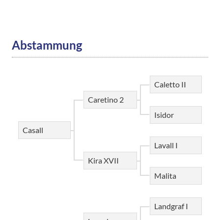
Abstammung
Caletto II
Caretino 2
Isidor
Casall
Lavall I
Kira XVII
Malita
Landgraf I