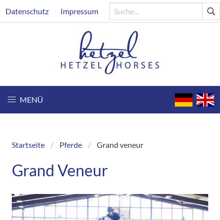
Direkt
Header
Datenschutz
Impressum
zum
Inhalt
MENÜ
Startseite
Pferde
Grand veneur
Breadcrumb
Grand Veneur