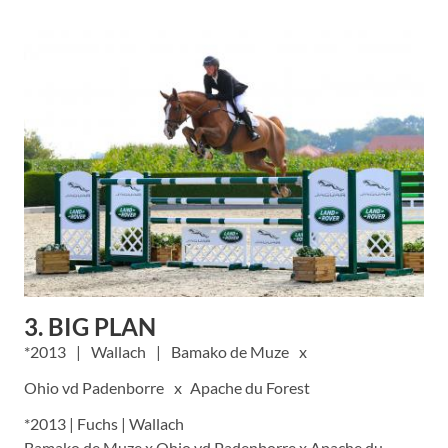
3. BIG PLAN
2013
Wallach
Bamako de Muze
Ohio vd Padenborre
Apache du Forest
*2013 | Fuchs | Wallach
Bamako de Muze x Ohio vd Padenborre x Apache du