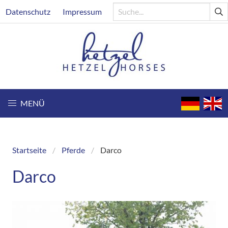
Direkt
Header
Datenschutz
Impressum
zum
Inhalt
MENÜ
Startseite
Pferde
Darco
Breadcrumb
Darco