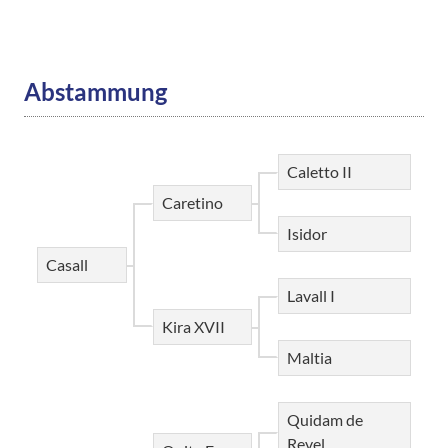
Abstammung
Caletto II
Caretino
Isidor
Casall
Lavall I
Kira XVII
Maltia
Quidam de
Revel