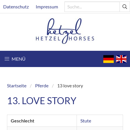
Direkt
Header
Datenschutz
Impressum
zum
Inhalt
MENÜ
Startseite
Pferde
13 love story
Breadcrumb
13. LOVE STORY
Geschlecht
Stute