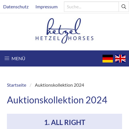
Direkt
Header
Datenschutz
Impressum
zum
Inhalt
MENÜ
Startseite
Auktionskollektion 2024
Breadcrumb
Auktionskollektion 2024
1. ALL RIGHT