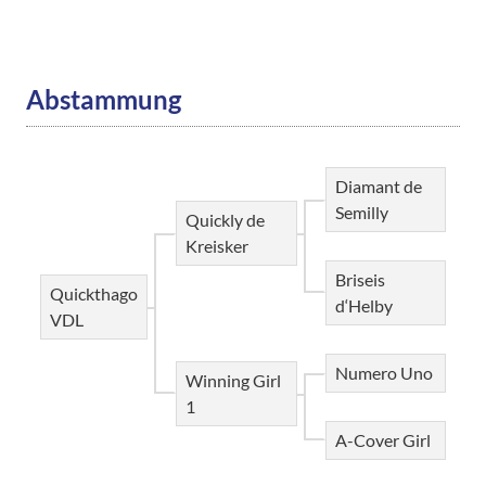
Abstammung
Diamant de
Semilly
Quickly de
Kreisker
Briseis
Quickthago
d‘Helby
VDL
Numero Uno
Winning Girl
1
A-Cover Girl