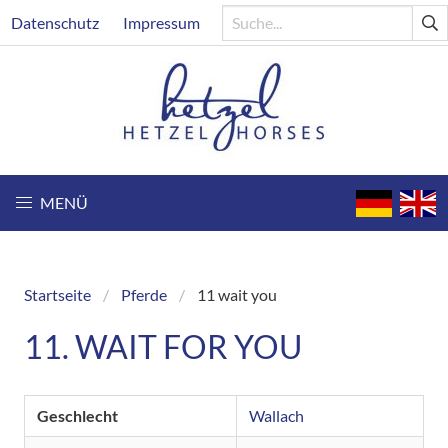
Direkt
Header
Datenschutz
Impressum
zum
Inhalt
MENÜ
Startseite
Pferde
11 wait you
Breadcrumb
11. WAIT FOR YOU
Geschlecht
Wallach