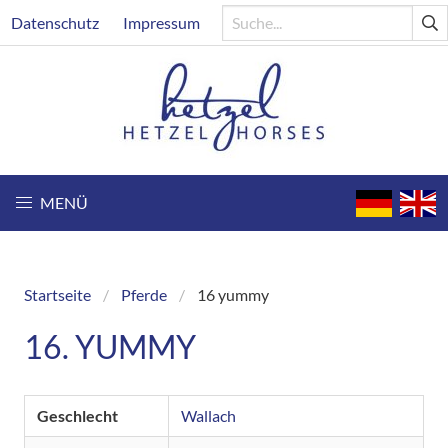
Direkt
Header
Datenschutz
Impressum
zum
Inhalt
MENÜ
Startseite
Pferde
16 yummy
Breadcrumb
16. YUMMY
Geschlecht
Wallach