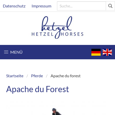
Direkt
Header
Datenschutz
Impressum
zum
Inhalt
MENÜ
Startseite
Pferde
Apache du forest
Breadcrumb
Apache du Forest