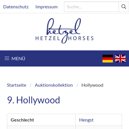
Direkt
Header
Datenschutz
Impressum
zum
Inhalt
MENÜ
Startseite
Auktionskollektion
Hollywood
Breadcrumb
9. Hollywood
Geschlecht
Hengst