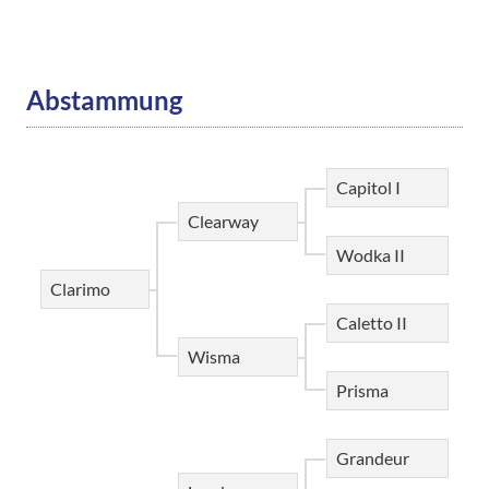
Abstammung
Capitol I
Clearway
Wodka II
Clarimo
Caletto II
Wisma
Prisma
Grandeur