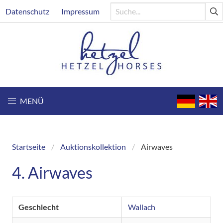
Direkt
Header
Datenschutz
Impressum
zum
Inhalt
MENÜ
Startseite
Auktionskollektion
Airwaves
Breadcrumb
4. Airwaves
Geschlecht
Wallach