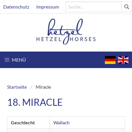
Direkt
Header
Datenschutz
Impressum
zum
Inhalt
MENÜ
Startseite
Miracle
Breadcrumb
18. MIRACLE
Geschlecht
Wallach