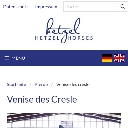
Direkt
Header
Datenschutz
Impressum
zum
Inhalt
MENÜ
Startseite
Pferde
Venise des cresle
Breadcrumb
Venise des Cresle