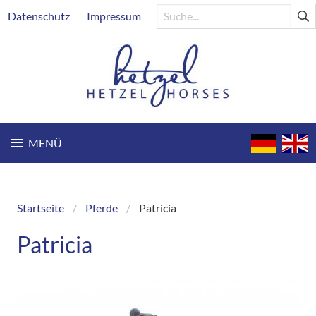
Direkt
Header
Datenschutz
Impressum
zum
Inhalt
MENÜ
Startseite
Pferde
Patricia
Breadcrumb
Patricia