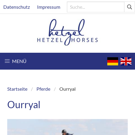
Direkt
Header
Datenschutz
Impressum
zum
Inhalt
MENÜ
Startseite
Pferde
Ourryal
Breadcrumb
Ourryal