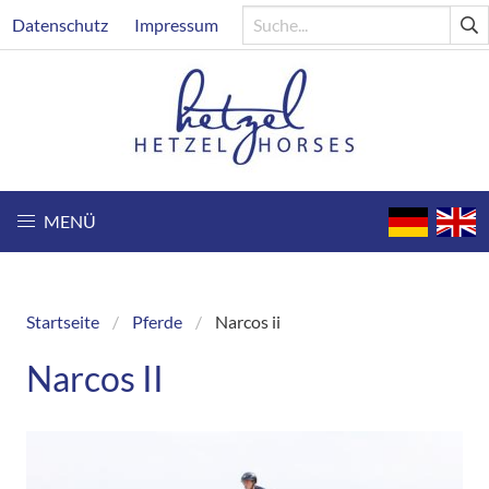
Direkt
Header
Datenschutz
Impressum
zum
Inhalt
MENÜ
Startseite
Pferde
Narcos ii
Breadcrumb
Narcos II