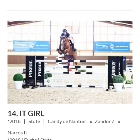
14. IT GIRL
2018
Stute
Candy de Nantuel
Zandor Z
Narcos II
*2018 | Fuchs | Stute