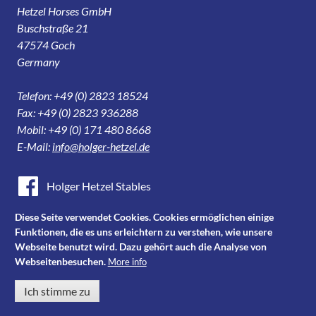
Hetzel Horses GmbH
Buschstraße 21
47574 Goch
Germany
Telefon: +49 (0) 2823 18524
Fax: +49 (0) 2823 936288
Mobil: +49 (0) 171 480 8668
E-Mail:
info@holger-hetzel.de
Holger Hetzel Stables
Holger Hetzel Sport Horse Sales
Diese Seite verwendet Cookies. Cookies ermöglichen einige
Funktionen, die es uns erleichtern zu verstehen, wie unsere
Youtube
Webseite benutzt wird. Dazu gehört auch die Analyse von
Webseitenbesuchen.
More info
Instagram
Ich stimme zu