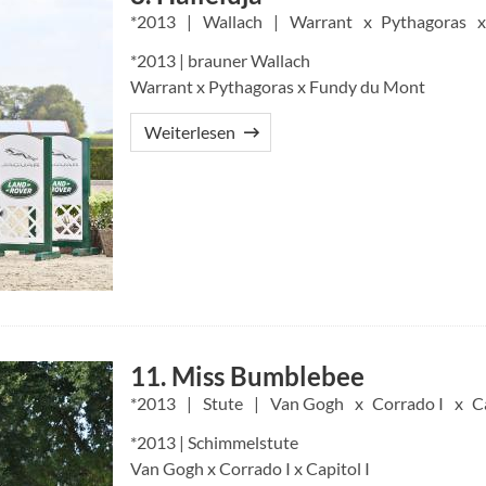
2013
Wallach
Warrant
Pythagoras
*2013 | brauner Wallach
Warrant x Pythagoras x Fundy du Mont
Weiterlesen
11. Miss Bumblebee
2013
Stute
Van Gogh
Corrado I
C
*2013 | Schimmelstute
Van Gogh x Corrado I x Capitol I