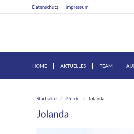
Direkt
Header
Datenschutz
Impressum
zum
Inhalt
HOME
AKTUELLES
TEAM
AU
Startseite
Pferde
Jolanda
Breadcrumb
Jolanda