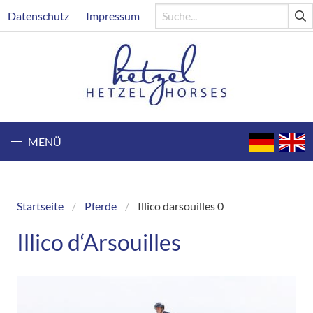
Direkt
Header
Datenschutz
Impressum
zum
Inhalt
MENÜ
Startseite
Pferde
Illico darsouilles 0
Breadcrumb
Illico d‘Arsouilles