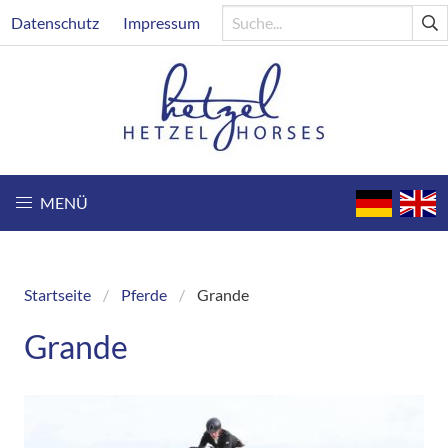
Direkt
Header
Datenschutz
Impressum
zum
Inhalt
MENÜ
Startseite
Pferde
Grande
Breadcrumb
Grande