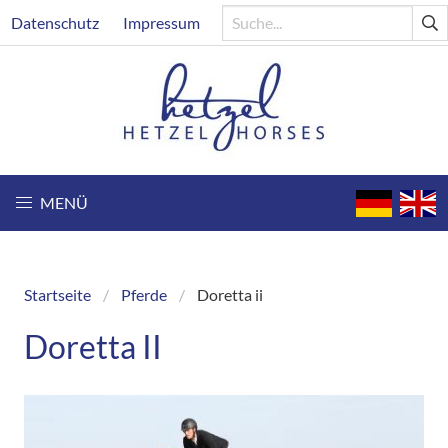
Direkt
Header
Datenschutz
Impressum
zum
Inhalt
MENÜ
Startseite
Pferde
Doretta ii
Breadcrumb
Doretta II