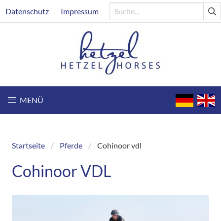
Direkt
Header
Datenschutz
Impressum
zum
Inhalt
MENÜ
Startseite
Pferde
Cohinoor vdl
Breadcrumb
Cohinoor VDL