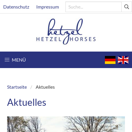
Direkt
Header
Datenschutz
Impressum
zum
Inhalt
MENÜ
Startseite
Aktuelles
Breadcrumb
Aktuelles