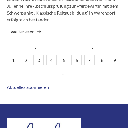
Julienne ihre Abschlussprüfung zur Pferdewirtin mit dem
Schwerpunkt „Klassische Reitausbildung“ in Warendorf
erfolgreich bestanden.
Weiterlesen
Vorherige Seite
Nächste Seite
1
2
3
4
5
6
7
8
9
Seite
Aktuelle
Seite
Seite
Seitennummerierung
Seite
Seite
Seite
Seite
Seite
Seite
…
Aktuelles abonnieren