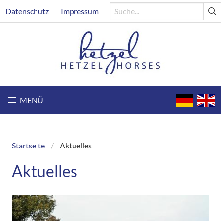
Direkt
Header
Datenschutz
Impressum
zum
Inhalt
MENÜ
Startseite
Aktuelles
Breadcrumb
Aktuelles