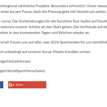
im Hintergrund zahlreiche Projekte. Besonders erfreulich: Unser n
einer kurzen Pause, doch die Planung geht mit Hochdruck weiter, u
ach vorne. Die Vorbereitungen für die Sunshine Tour laufen auf Hoc
ehrere unserer Schüler an den Start gehen. Die Vorfreude auf den 
 stehen in den kommenden Tagen und Wochen wieder an.
nd wir freuen uns auf alles, was 2026 Spannendes für uns bereithäl
uch unbedingt auf unseren Social-Media-Kanälen vorbei:
lgerHetzelHorses)
gerHetzelSportHorseSales)
teilen