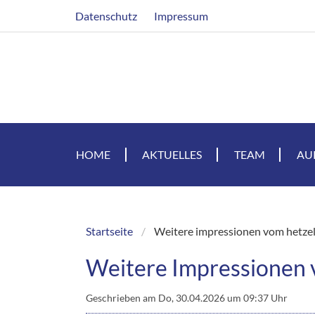
Direkt
Header
Datenschutz
Impressum
zum
Inhalt
HOME
AKTUELLES
TEAM
AU
Startseite
Weitere impressionen vom hetzel
Breadcrumb
Weitere Impressionen 
Geschrieben am
Do, 30.04.2026 um 09:37 Uhr