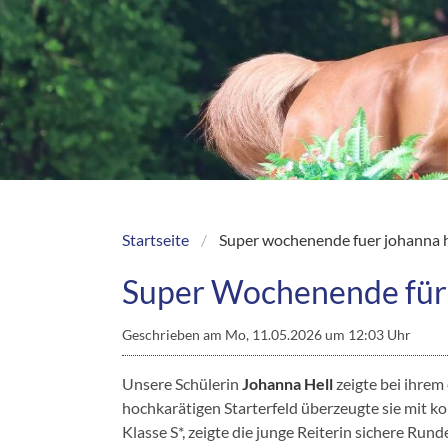
Startseite
Super wochenende fuer johanna h
Breadcrumb
Super Wochenende für 
Geschrieben am
Mo, 11.05.2026 um 12:03 Uhr
Unsere Schülerin
Johanna Hell
zeigte bei ihrem
hochkarätigen Starterfeld überzeugte sie mit k
Klasse S*, zeigte die junge Reiterin sichere Run