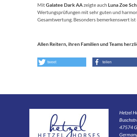
Mit
Galatee Dark AA
zeigte auch
Luna Zoe Sc
Wertungsprüfungen mit sehr guten und harmonis
Gesamtwertung. Besonders bemerkenswert ist di
Allen Reitern, ihren Familien und Teams herzl
tweet
teilen
Hetzel 
Buschstr
47574 G
German