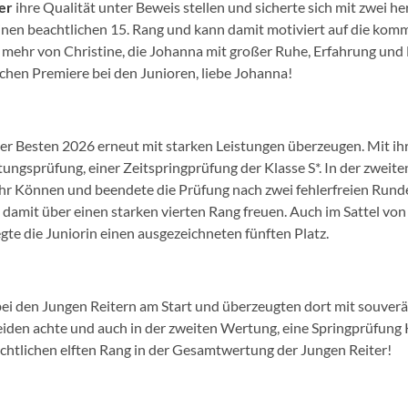
ier
ihre Qualität unter Beweis stellen und sicherte sich mit zwei 
inen beachtlichen 15. Rang und kann damit motiviert auf die kom
al mehr von Christine, die Johanna mit großer Ruhe, Erfahrung un
ichen Premiere bei den Junioren, liebe Johanna!
r Besten 2026 erneut mit starken Leistungen überzeugen. Mit ih
tungsprüfung, einer Zeitspringprüfung der Klasse S*. In der zwei
ihr Können und beendete die Prüfung nach zwei fehlerfreien Rund
 damit über einen starken vierten Rang freuen. Auch im Sattel vo
gte die Juniorin einen ausgezeichneten fünften Platz.
ei den Jungen Reitern am Start und überzeugten dort mit souverä
eiden achte und auch in der zweiten Wertung, eine Springprüfung K
achtlichen elften Rang in der Gesamtwertung der Jungen Reiter!