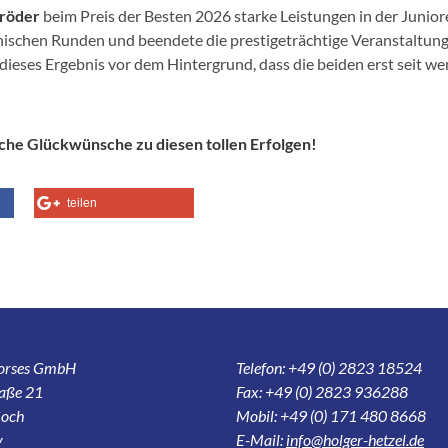
hröder
beim Preis der Besten 2026 starke Leistungen in der Junior
chen Runden und beendete die prestigeträchtige Veranstaltung a
eses Ergebnis vor dem Hintergrund, dass die beiden erst seit w
iche Glückwünsche zu diesen tollen Erfolgen!
teilen
Horses GmbH
Telefon: +49 (0) 2823 18524
aße 21
Fax: +49 (0) 2823 936288
och
Mobil: +49 (0) 171 480 8668
y
E-Mail:
info@holger-hetzel.de