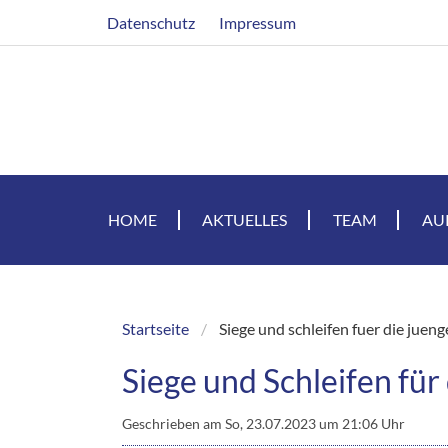
Direkt
Header
Datenschutz
Impressum
zum
Inhalt
HOME
AKTUELLES
TEAM
AU
Startseite
Siege und schleifen fuer die juen
Breadcrumb
Siege und Schleifen fü
Geschrieben am
So, 23.07.2023 um 21:06 Uhr