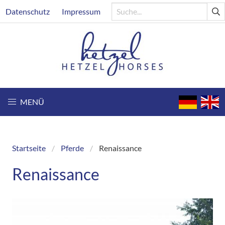
Direkt
Header
Datenschutz
Impressum
zum
Inhalt
MENÜ
Startseite
Pferde
Renaissance
Breadcrumb
Renaissance