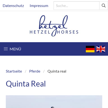
Direkt
Header
Datenschutz
Impressum
zum
Inhalt
MENÜ
Startseite
Pferde
Quinta real
Breadcrumb
Quinta Real